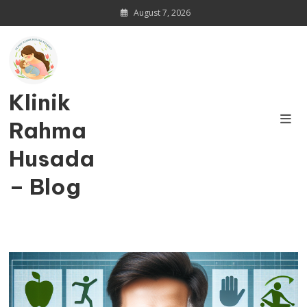
Skip
August 7, 2026
to
content
Klinik
Rahma
Husada
– Blog