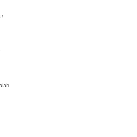
an
n
alah