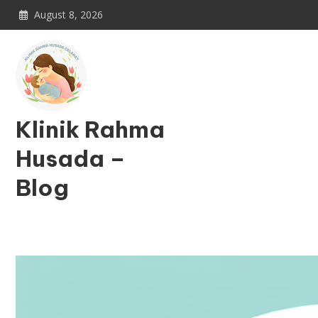
Skip
August 8, 2026
to
content
Klinik Rahma
Husada –
Blog