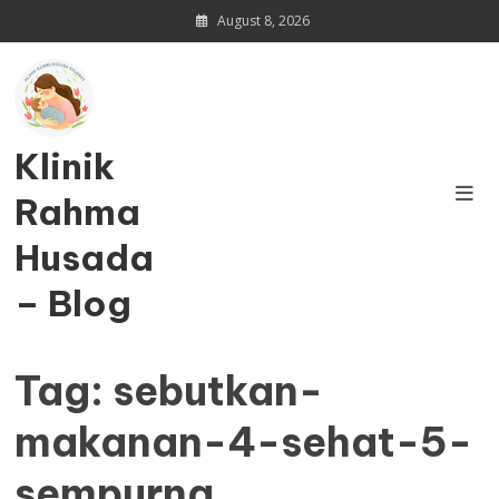
Skip
August 8, 2026
to
content
Klinik
Rahma
Husada
– Blog
Tag:
sebutkan-
makanan-4-sehat-5-
sempurna