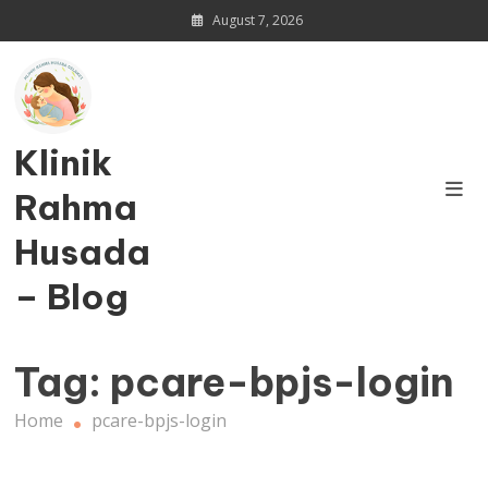
Skip
August 7, 2026
to
content
Klinik
Rahma
Husada
– Blog
Tag:
pcare-bpjs-login
Home
pcare-bpjs-login