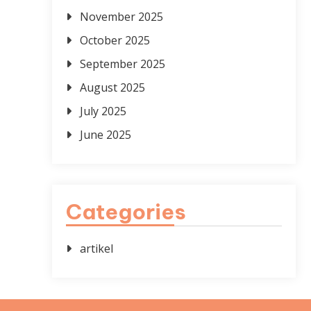
November 2025
October 2025
September 2025
August 2025
July 2025
June 2025
Categories
artikel