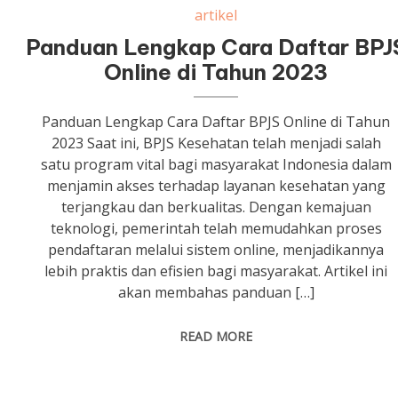
artikel
Panduan Lengkap Cara Daftar BPJ
Online di Tahun 2023
Panduan Lengkap Cara Daftar BPJS Online di Tahun
2023 Saat ini, BPJS Kesehatan telah menjadi salah
satu program vital bagi masyarakat Indonesia dalam
menjamin akses terhadap layanan kesehatan yang
terjangkau dan berkualitas. Dengan kemajuan
teknologi, pemerintah telah memudahkan proses
pendaftaran melalui sistem online, menjadikannya
lebih praktis dan efisien bagi masyarakat. Artikel ini
akan membahas panduan […]
READ MORE