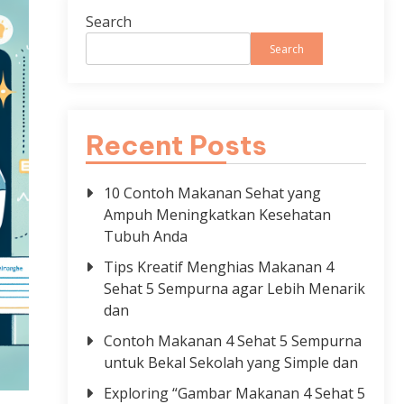
Search
Search
Recent Posts
10 Contoh Makanan Sehat yang
Ampuh Meningkatkan Kesehatan
Tubuh Anda
Tips Kreatif Menghias Makanan 4
Sehat 5 Sempurna agar Lebih Menarik
dan
Contoh Makanan 4 Sehat 5 Sempurna
untuk Bekal Sekolah yang Simple dan
Exploring “Gambar Makanan 4 Sehat 5