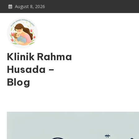
Skip
August 8, 2026
to
content
Klinik Rahma
Husada –
Blog