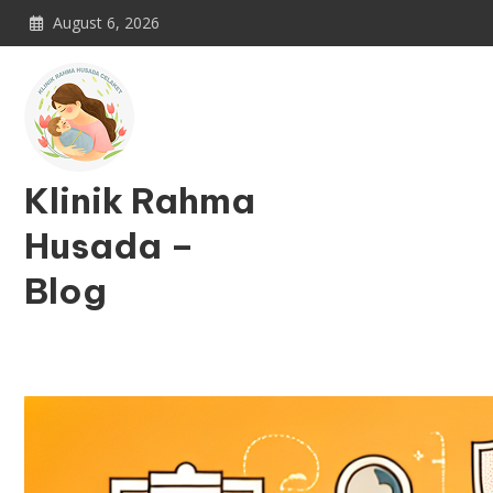
Skip
August 6, 2026
to
content
Klinik Rahma
Husada –
Blog