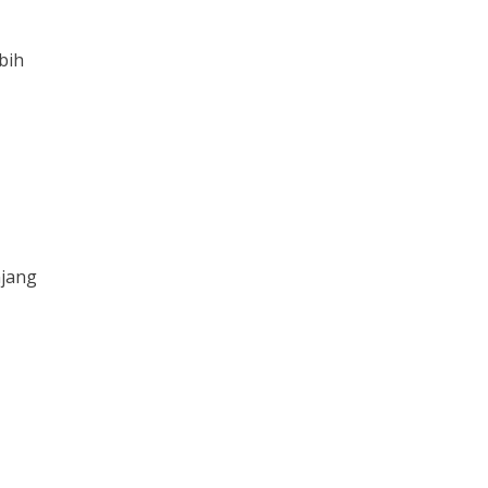
bih
njang