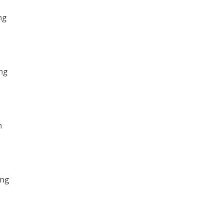
ng
ng
m
ung