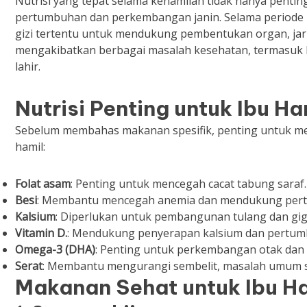
Nutrisi yang tepat selama kehamilan tidak hanya penting
pertumbuhan dan perkembangan janin. Selama periode in
gizi tertentu untuk mendukung pembentukan organ, jari
mengakibatkan berbagai masalah kesehatan, termasuk kel
lahir.
Nutrisi Penting untuk Ibu Ha
Sebelum membahas makanan spesifik, penting untuk me
hamil:
Folat asam
: Penting untuk mencegah cacat tabung saraf.
Besi
: Membantu mencegah anemia dan mendukung pert
Kalsium
: Diperlukan untuk pembangunan tulang dan gigi
Vitamin D.
: Mendukung penyerapan kalsium dan pertum
Omega-3 (DHA)
: Penting untuk perkembangan otak dan 
Serat
: Membantu mengurangi sembelit, masalah umum s
Makanan Sehat untuk Ibu H