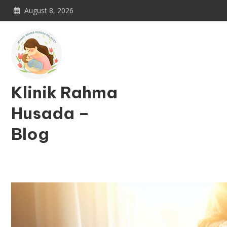
Skip
August 8, 2026
to
content
Klinik Rahma
Husada –
Blog