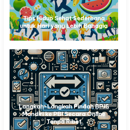
Tips Hidup Sehat Sederhana
untuk Hari yang Lebih Bahagia
Langkah-Langkah Pindah BPJS
Mandiri ke PBI Secara Online
Tanpa Ribet