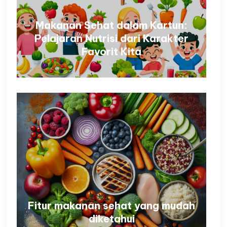
Makanan Sehat dalam Kartun:
Pelajaran Nutrisi dari Karakter
Favorit Kita
Fitur makanan sehat yang mudah
diketahui