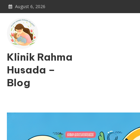
Skip
August 6, 2026
to
content
Klinik Rahma
Husada –
Blog