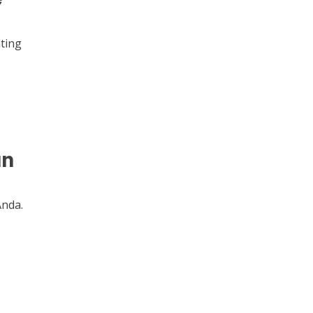
ting
an
Anda.